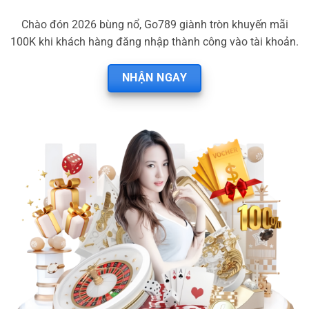
Chào đón 2026 bùng nổ, Go789 giành tròn khuyến mãi
100K khi khách hàng đăng nhập thành công vào tài khoản.
NHẬN NGAY