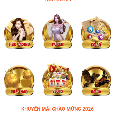
KHUYẾN MÃI CHÀO MỪNG 2026