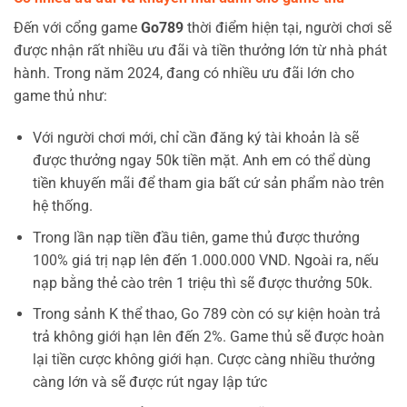
Đến với cổng game
Go789
thời điểm hiện tại, người chơi sẽ
được nhận rất nhiều ưu đãi và tiền thưởng lớn từ nhà phát
hành. Trong năm 2024, đang có nhiều ưu đãi lớn cho
game thủ như:
Với người chơi mới, chỉ cần đăng ký tài khoản là sẽ
được thưởng ngay 50k tiền mặt. Anh em có thể dùng
tiền khuyến mãi để tham gia bất cứ sản phẩm nào trên
hệ thống.
Trong lần nạp tiền đầu tiên, game thủ được thưởng
100% giá trị nạp lên đến 1.000.000 VND. Ngoài ra, nếu
nạp bằng thẻ cào trên 1 triệu thì sẽ được thưởng 50k.
Trong sảnh K thể thao, Go 789 còn có sự kiện hoàn trả
trả không giới hạn lên đến 2%. Game thủ sẽ được hoàn
lại tiền cược không giới hạn. Cược càng nhiều thưởng
càng lớn và sẽ được rút ngay lập tức