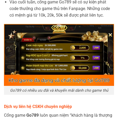
Vào cuối tuần, cổng game Go789 sẽ có sự kiện phát
code thưởng cho game thủ trên Fanpage. Những code
có mệnh giá từ 10k, 20k, 50k sẽ được phát liên tục.
Go789 có nhiều ưu đãi và khuyến mãi dành cho game thủ
Dịch vụ liên hệ CSKH chuyên nghiệp
Cổng game
Go789
luôn quan niệm “khách hàng là thượng