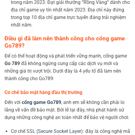
trong năm 2023. Đạt giải thưởng “Rồng Vàng” dành cho
địa chỉ game uy tín nhất năm 2023. Địa chỉ này đứng
trong top 10 địa chỉ game trực tuyến đáng trải nghiệm
nhất năm.
Điều gì đã làm nên thành công cho cổng game
Go789?
Để có thể hoạt động và phát triển vững mạnh, cổng game
Go 789
đã không ngừng cung cấp các dịch vụ mới và
những giá trị vượt trội. Dưới đây là 4 yếu tố đã làm nên
thành công cho Go789:
Cơ chế bảo mật hàng đầu thị trường
Đến với
cổng game Go789
, anh em sẽ không cần phải lo
lắng về vấn đề bảo mật. Bởi lẽ tại đây, nhà phát hành sử
dụng những công nghệ an toàn nhất để bảo vệ người chơi:
Cơ chế SSL (
Secure Socket Layer
): đây là công nghệ mã