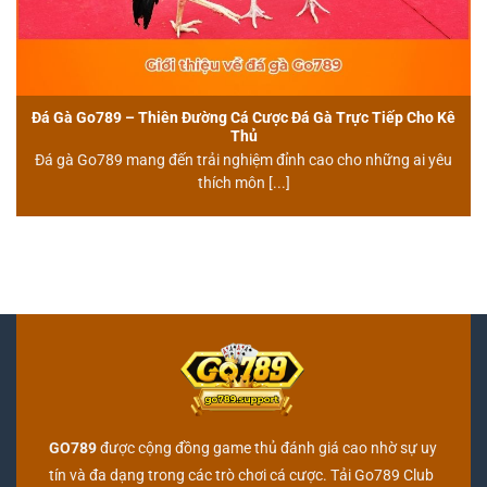
Đá Gà Go789 – Thiên Đường Cá Cược Đá Gà Trực Tiếp Cho Kê
Thủ
Đá gà Go789 mang đến trải nghiệm đỉnh cao cho những ai yêu
thích môn [...]
GO789
được cộng đồng game thủ đánh giá cao nhờ sự uy
tín và đa dạng trong các trò chơi cá cược. Tải Go789 Club