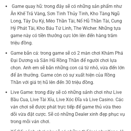
Game quay hũ: trong đây sẽ có những sản phẩm như
Ăn Khế Trả Vàng, Sơn Tinh Thủy Tinh, Kho Tàng Ngũ
Long, Tây Du Ký, Mèo Thần Tài, Nổ Hũ Thần Tài, Cung
Hỷ Phát Tài, Kho Báu Tứ Linh, The Wicher. Những tựa
game này có tiền thưởng cực lớn lên đến hàng trăm
triệu đồng.
Game bắn cá: trong game sẽ có 2 màn chơi Khám Phá
Đại Dương và Săn Hũ Rồng Thần để người chơi lựa
chọn. Anh em sẽ bắn những con cá từ nhỏ, vừa đến lớn
để ăn thưởng. Game còn có sự xuất hiện của Rồng
Thần với giá trị hũ lên đến 30 triệu đồng.
Live Game: trong đây sẽ có những sảnh chơi như Live
Bầu Cua, Live Tài Xỉu, Live Xóc Đĩa và Live Casino. Các
ván chơi sẽ được phát trực tiếp để game thủ vừa theo
dõi vừa đặt cược. Sẽ có những Dealer xinh đẹp phục vụ
trong mỗi ván chơi.