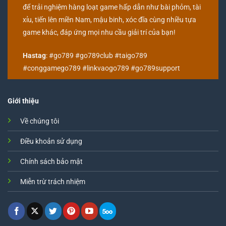
để trải nghiệm hàng loạt game hấp dẫn như bài phỏm, tài
xỉu, tiến lên miền Nam, mậu binh, xóc đĩa cùng nhiều tựa
game khác, đáp ứng mọi nhu cầu giải trí của bạn!
Hastag
: #go789 #go789club #taigo789
#conggamego789 #linkvaogo789 #go789support
Giới thiệu
Về chúng tôi
Điều khoản sử dụng
Chính sách bảo mật
Miễn trừ trách nhiệm