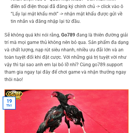
điền số điện thoại đã đăng ký chính chủ -> click vào ô
“Lấy lại mật khẩu mới” -> nhận mật khẩu được gửi về
tin nhắn và đăng nhập lại từ đầu.
Sẽ không quá khi nói rằng,
Go789
đang là thiên đường giải
trí mà mọi game thủ không nên bỏ qua. Sản phẩm đa dạng
và chất lượng, nạp rút siêu nhanh, nhiều ưu đãi lớn và an
toàn tuyệt đối khi đặt cược. Với những giá trị tuyệt vời như
vậy thì tại sao anh em lại bỏ lỡ nhỉ? Cùng go789.support
tham gia ngay tại đây để chơi game và nhận thưởng ngay
thôi nào!
19
Th1