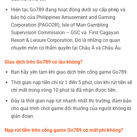
Hiện tại, Go789 đang hoạt động dưới sự cấp phép và
bảo hộ của Philippines Amusement and Gaming
Corporation (PAGCOR), Isle of Man Gambling
Supervision Commission – GSC và First Cagayan
Resort & Leisure Corporation.
Đó là những cơ quan
chuyên môn có thẩm quyền tại Châu Á và Châu Âu.
Giao dịch trên Go789 có lâu không?
Bạn hãy yên tâm khi giao dịch trên cổng game Go789.
Thời gian nạp tiền chỉ từ 1 đến 5 phút, còn khi rút tiền sẽ
chỉ mất trong vòng 10 phút là đã nhận được tiền.
Đây là thời gian nạp rút nhanh nhất thị trường, đảm bảo
cho quá trình chơi game đổi thưởng của người không bị
gián đoạn.
Nạp rút tiền trên cổng game Go789 có mất phí không?