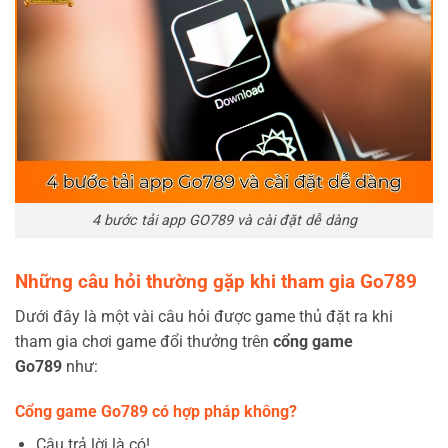
4 bước tải app GO789 và cài đặt dễ dàng
Những câu hỏi thường gặp khi tham gia Go789
Dưới đây là một vài câu hỏi được game thủ đặt ra khi
tham gia chơi game đổi thưởng trên
cổng game
Go789
như:
Cổng game Go789 có hợp pháp không?
Câu trả lời là có!