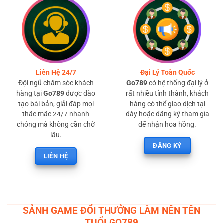
Liên Hệ 24/7
Đại Lý Toàn Quốc
Đội ngũ chăm sóc khách
Go789
có hệ thống đại lý ở
hàng tại
Go789
được đào
rất nhiều tỉnh thành, khách
tạo bài bản, giải đáp mọi
hàng có thể giao dịch tại
thắc mắc 24/7 nhanh
đây hoặc đăng ký tham gia
chóng mà không cần chờ
để nhận hoa hồng.
lâu.
ĐĂNG KÝ
LIÊN HỆ
SẢNH GAME ĐỔI THƯỞNG LÀM NÊN TÊN
TUỔI GO789