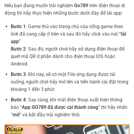
Nếu bạn đang muốn trải nghiệm
Go789
trên điện thoại di
động thì hãy thực hiện những bước dưới đây để tải app:
Bước 1
: Game thủ vào trang chủ của cổng game theo
link đã cung cấp ở trên và sau đó hãy click vào nút “
tải
app
”
Bước 2
: Sau đó, người chơi hãy sử dụng điện thoại để
quét mã QR ở phần dành cho điện thoại IOS hoặc
Android.
Bước 3
: Khi này, sẽ có một File ứng dụng được tải
xuống, người chơi hãy mở lên và tiến hành cài đặt trong
khoảng 1 đến 3 phút
Bước 4
: Say cùng, khi mát điện thoại xuất hiện thông
báo “
App GO789 đã được cài thành công
” thì hãy nhấn
“
mở
” và bắt đầu trải nghiệm thôi.