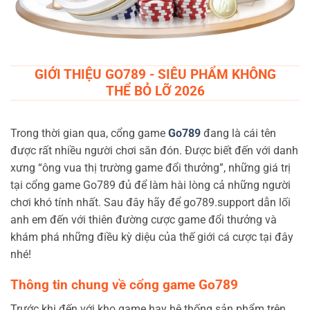
GIỚI THIỆU GO789 - SIÊU PHẨM KHÔNG
THỂ BỎ LỠ 2026
Trong thời gian qua, cổng game
Go789
đang là cái tên
được rất nhiều người chơi săn đón. Được biết đến với danh
xưng “ông vua thị trường game đổi thưởng”, những giá trị
tại cổng game Go789 đủ để làm hài lòng cả những người
chơi khó tính nhất. Sau đây hãy để go789.support dẫn lối
anh em đến với thiên đường cược game đổi thưởng và
khám phá những điều kỳ diệu của thế giới cá cược tại đây
nhé!
Thông tin chung về cổng game Go789
Trước khi đến với kho game hay hệ thống sản phẩm trên