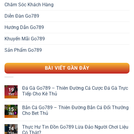
Chăm Sóc Khách Hàng
Diễn Đàn Go789
Hướng Dẫn Go789
Khuyến Mãi Go789
Sản Phẩm Go789
BÀI VIẾT GẦN ĐÂY
Đá Gà Go789 – Thiên Đường Cá Cược Đá Gà Trực
19
Tiếp Cho Kê Thủ
Th1
Không
có
Bắn Cá Go789 – Thiên Đường Bắn Cá Đổi Thưởng
bình
15
luận
Cho Bet Thủ
Th1
ở
Đá
Không
Gà
có
Thực Hư Tin Đồn Go789 Lừa Đảo Người Chơi Liệu
Go789
bình
14
–
luận
Có Thật?
Th1