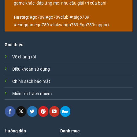
game khác, đáp ứng mọi nhu cầu giải trí của bạn!
Hastag
: #go789 #go789club #taigo789
#conggamego789 #linkvaogo789 #go789support
Giới thiệu
Về chúng tôi
Điều khoản sử dụng
Chính sách bảo mật
Miễn trừ trách nhiệm
Hướng dẫn
Danh mục