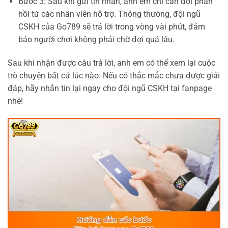
Bước 3: Sau khi gửi tin nhắn, anh em chỉ cần đợi phản
hồi từ các nhân viên hỗ trợ. Thông thường, đội ngũ
CSKH của Go789 sẽ trả lời trong vòng vài phút, đảm
bảo người chơi không phải chờ đợi quá lâu.
Sau khi nhận được câu trả lời, anh em có thể xem lại cuộc
trò chuyện bất cứ lúc nào. Nếu có thắc mắc chưa được giải
đáp, hãy nhắn tin lại ngay cho đội ngũ CSKH tại fanpage
nhé!