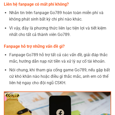
Liên hệ fanpage có mất phí không?
Nhắn tin trên fanpage Go789 hoàn toàn miễn phí và
không phát sinh bất kỳ chi phí nào khác.
Vì vậy, đây là phương thức liên lạc tiện lợi và tiết kiệm
nhất cho tất cả thành viên Go789.
Fanpage hỗ trợ những vấn đề gì?
Fanpage Go789 hỗ trợ tất cả các vấn đề, giải đáp thắc
mắc, hướng dẫn nạp rút tiền và xử lý sự cố tài khoản.
Nói chung, khi tham gia cổng game Go789, nếu gặp bất
cứ khó khăn nào hoặc điều gì thắc mắc, anh em có thể
liên hệ ngay cho đội ngũ CSKH.