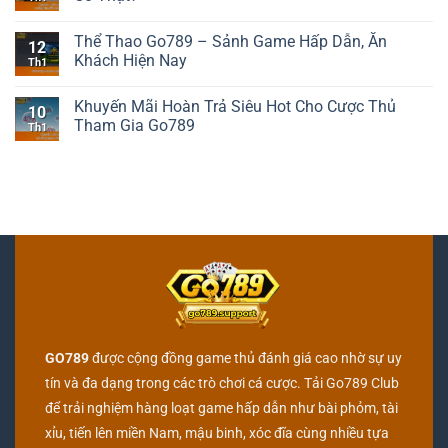
Thiên
ở
Đường
Bắn
Không
Cá
Cá
có
Thể Thao Go789 – Sảnh Game Hấp Dẫn, Ăn
Cược
Go789
bình
12
Đá
–
luận
Khách Hiện Nay
Th1
Gà
Thiên
ở
Trực
Đường
Thực
Không
Tiếp
Bắn
Hư
có
Khuyến Mãi Hoàn Trả Siêu Hot Cho Cược Thủ
Cho
Cá
Tin
bình
10
Kê
Đổi
Đồn
luận
Tham Gia Go789
Th1
Thủ
Thưởng
Go789
ở
Cho
Lừa
Thể
Không
Bet
Đảo
Thao
có
Thủ
Người
Go789
bình
Chơi
–
luận
Liệu
Sảnh
ở
Có
Game
Khuyến
Thật?
Hấp
Mãi
Dẫn,
Hoàn
Ăn
Trả
Khách
Siêu
Hiện
Hot
Nay
Cho
Cược
Thủ
Tham
Gia
Go789
GO789
được cộng đồng game thủ đánh giá cao nhờ sự uy
tín và đa dạng trong các trò chơi cá cược. Tải Go789 Club
để trải nghiệm hàng loạt game hấp dẫn như bài phỏm, tài
xỉu, tiến lên miền Nam, mậu binh, xóc đĩa cùng nhiều tựa