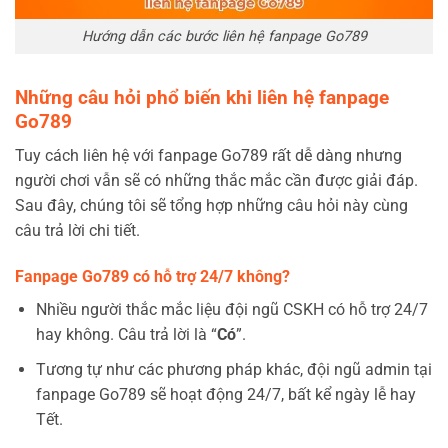
Hướng dẫn các bước liên hệ fanpage Go789
Những câu hỏi phổ biến khi liên hệ fanpage
Go789
Tuy cách liên hệ với fanpage Go789 rất dễ dàng nhưng
người chơi vẫn sẽ có những thắc mắc cần được giải đáp.
Sau đây, chúng tôi sẽ tổng hợp những câu hỏi này cùng
câu trả lời chi tiết.
Fanpage Go789 có hỗ trợ 24/7 không?
Nhiều người thắc mắc liệu đội ngũ CSKH có hỗ trợ 24/7
hay không. Câu trả lời là “
Có
”.
Tương tự như các phương pháp khác, đội ngũ admin tại
fanpage Go789 sẽ hoạt động 24/7, bất kể ngày lễ hay
Tết.