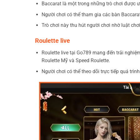
Baccarat là một trong những trò chơi được ư
Người chơi có thể tham gia các bàn Baccarat 
Trò chơi này thu hút người chơi nhờ luật chơ
Roulette live
Roulette live tại Go789 mang đến trải nghiệ
Roulette Mỹ và Speed Roulette.
Người chơi có thể theo dõi trực tiếp quá trì