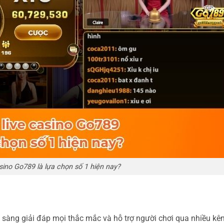
asino Go789 là lựa chọn số 1 hiện nay?
 sàng giải đáp mọi thắc mắc và hỗ trợ người chơi qua nhiều kên