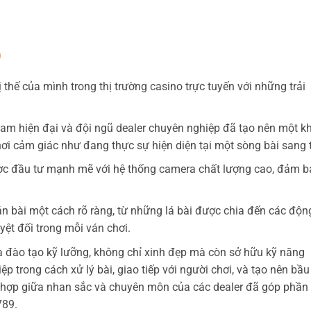
9
thế của mình trong thị trường casino trực tuyến với những trải
eam hiện đại và đội ngũ dealer chuyên nghiệp đã tạo nên một k
hơi cảm giác như đang thực sự hiện diện tại một sòng bài sang 
ược đầu tư mạnh mẽ với hệ thống camera chất lượng cao, đảm b
ván bài một cách rõ ràng, từ những lá bài được chia đến các độn
yệt đối trong mỗi ván chơi.
à đào tạo kỹ lưỡng, không chỉ xinh đẹp mà còn sở hữu kỹ năng
 trong cách xử lý bài, giao tiếp với người chơi, và tạo nên bầu
 hợp giữa nhan sắc và chuyên môn của các dealer đã góp phần
789.