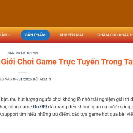
DẪN
SẢN PHẨM
KHUYẾN MÃI
CHĂM SÓC KHÁCH
SẢN PHẨM GO789
 Giới Chơi Game Trực Tuyến Trong Ta
NG VÀO
04/01/2025
BỞI
ADMIN
bật, thu hút lượng người chơi khổng lồ nhờ trải nghiệm giải trí 
 chơi, cổng game
Go789
đã mang đến không gian cá cược sống 
.support tìm hiểu những ưu điểm, các tựa game hot qua bài viế