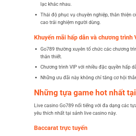
lạc khác nhau.
Thái độ phục vụ chuyên nghiệp, thân thiện c
cao trải nghiệm người dùng.
Khuyến mãi hấp dẫn và chương trình 
Go789 thường xuyên tổ chức các chương trì
thân thiết.
Chương trình VIP với nhiều đặc quyền hấp dẫ
Những ưu đãi này không chỉ tăng cơ hội thắn
Những tựa game hot nhất tại
Live casino Go789 nổi tiếng với đa dạng các t
yêu thích nhất tại sảnh live casino này.
Baccarat trực tuyến